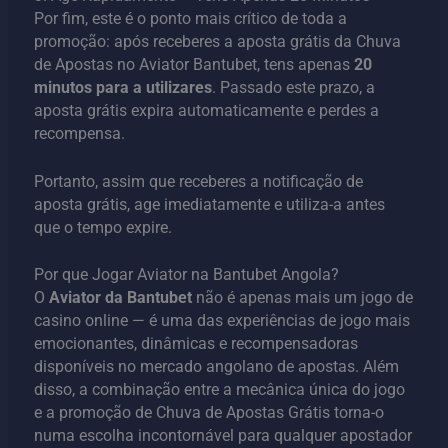
Por fim, este é o ponto mais crítico de toda a
promoção: após receberes a aposta grátis da Chuva
de Apostas no Aviator Bantubet, tens apenas
20
minutos para a utilizares
. Passado este prazo, a
aposta grátis expira automaticamente e perdes a
recompensa.
Portanto, assim que receberes a notificação de
aposta grátis, age imediatamente e utiliza-a antes
que o tempo expire.
Por que Jogar Aviator na Bantubet Angola?
O
Aviator da Bantubet
não é apenas mais um jogo de
casino online — é uma das experiências de jogo mais
emocionantes, dinâmicas e recompensadoras
disponíveis no mercado angolano de apostas. Além
disso, a combinação entre a mecânica única do jogo
e a promoção de Chuva de Apostas Grátis torna-o
numa escolha incontornável para qualquer apostador