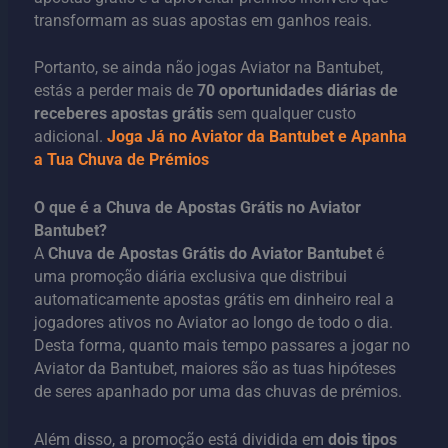
transformam as suas apostas em ganhos reais.
Portanto, se ainda não jogas Aviator na Bantubet,
estás a perder mais de
70 oportunidades diárias de
receberes apostas grátis
sem qualquer custo
adicional.
Joga Já no Aviator da Bantubet e Apanha
a Tua Chuva de Prémios
O que é a Chuva de Apostas Grátis no Aviator
Bantubet?
A
Chuva de Apostas Grátis do Aviator Bantubet
é
uma promoção diária exclusiva que distribui
automaticamente apostas grátis em dinheiro real a
jogadores ativos no Aviator ao longo de todo o dia.
Desta forma, quanto mais tempo passares a jogar no
Aviator da Bantubet, maiores são as tuas hipóteses
de seres apanhado por uma das chuvas de prémios.
Além disso, a promoção está dividida em
dois tipos