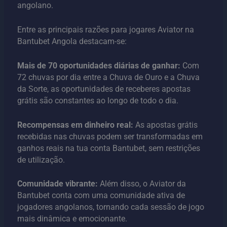
angolano.
Entre as principais razões para jogares Aviator na
Bantubet Angola destacam-se:
Mais de 70 oportunidades diárias de ganhar:
Com
72 chuvas por dia entre a Chuva de Ouro e a Chuva
da Sorte, as oportunidades de receberes apostas
grátis são constantes ao longo de todo o dia.
Recompensas em dinheiro real:
As apostas grátis
recebidas nas chuvas podem ser transformadas em
ganhos reais na tua conta Bantubet, sem restrições
de utilização.
Comunidade vibrante:
Além disso, o Aviator da
Bantubet conta com uma comunidade ativa de
jogadores angolanos, tornando cada sessão de jogo
mais dinâmica e emocionante.