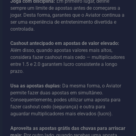
Joga com disciplina:
Em primeiro lugar, define
sempre um limite de apostas antes de começares a
jogar. Desta forma, garantes que o Aviator continua a
ser uma experiência de entretenimento divertida e
controlada.
Cashout antecipado em apostas de valor elevado:
Além disso, quando apostas valores mais altos,
considera fazer cashout mais cedo — multiplicadores
entre 1.5 e 2.0 garantem lucro consistente a longo
prazo.
Usa as apostas duplas:
Da mesma forma, o Aviator
permite fazer duas apostas em simultâneo.
Consequentemente, podes utilizar uma aposta para
fazer cashout cedo (segurança) e outra para
aguardar multiplicadores mais elevados (lucro).
Aproveita as apostas grátis das chuvas para arriscar
mais:
Por outro lado, quando recebes uma aposta