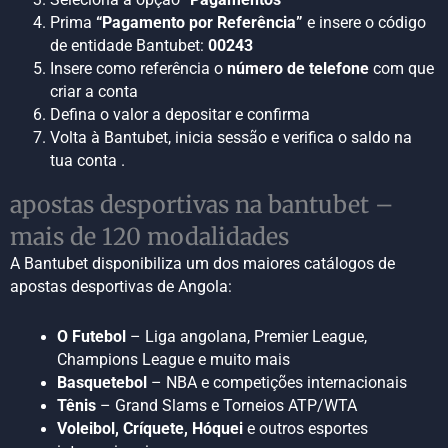
Seleciona a opção
“Pagamentos”
Prima
“Pagamento por Referência”
e insere o código
de entidade Bantubet:
00243
Insere como referência o
número de telefone
com que
criar a conta
Defina o valor a depositar e confirma
Volta à Bantubet, inicia sessão e verifica o saldo na
tua conta .
apostas desportivas na bantubet –
mais de 120 modalidades
A Bantubet disponibiliza um dos maiores catálogos de
apostas desportivas de Angola:
O Futebol
– Liga angolana, Premier League,
Champions League e muito mais
Basquetebol
– NBA e competições internacionais
Tênis
– Grand Slams e Torneios ATP/WTA
Voleibol, Críquete, Hóquei
e outros esportes