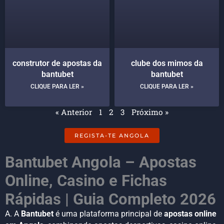
construtor de apostas da
clube dos mimos da
bantubet
bantubet
CLIQUE PARA LER »
CLIQUE PARA LER »
« Anterior
1
2
3
Próximo »
REGISTA-TE ANGOLA
Bantubet Angola – Apostas
Online, Casino e Fichas
Rápidas | Guia Completo 2026
A. A
Bantubet
é uma plataforma principal de
apostas online