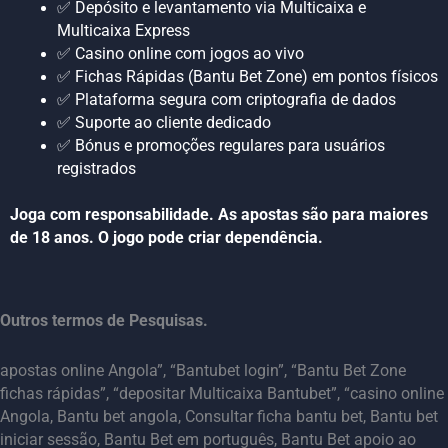
✅ Depósito e levantamento via Multicaixa e
Multicaixa Express
✅ Casino online com jogos ao vivo
✅ Fichas Rápidas (Bantu Bet Zone) em pontos físicos
✅ Plataforma segura com criptografia de dados
✅ Suporte ao cliente dedicado
✅ Bónus e promoções regulares para usuários
registrados
Joga com responsabilidade. As apostas são para maiores
de 18 anos. O jogo pode criar dependência.
Outros termos de Pesquisas.
apostas online Angola”, “Bantubet login”, “Bantu Bet Zone
fichas rápidas”, “depositar Multicaixa Bantubet”, “casino online
Angola, Bantu bet angola, Consultar ficha bantu bet, Bantu bet
iniciar sessão, Bantu Bet em português, Bantu Bet apoio ao