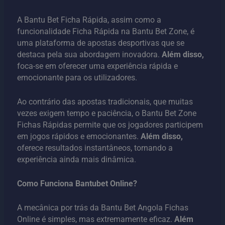
A Bantu Bet Ficha Rápida, assim como a
funcionalidade Ficha Rápida na Bantu Bet Zone, é
uma plataforma de apostas desportivas que se
destaca pela sua abordagem inovadora.
Além disso,
foca-se em oferecer uma experiência rápida e
emocionante para os utilizadores.
Ao contrário das apostas tradicionais, que muitas
vezes exigem tempo e paciência, o Bantu Bet Zone
Fichas Rápidas permite que os jogadores participem
em jogos rápidos e emocionantes.
Além disso,
oferece resultados instantâneos, tornando a
experiência ainda mais dinâmica.
Como Funciona Bantubet Online?
A mecânica por trás da Bantu Bet Angola Fichas
Online é simples, mas extremamente eficaz.
Além