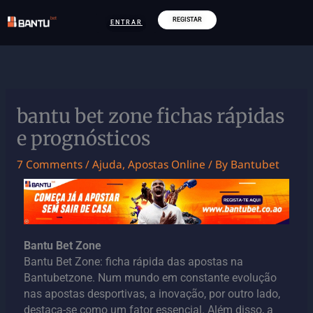
Skip
to
REGISTAR
ENTRAR
content
bantu bet zone fichas rápidas
e prognósticos
7 Comments
/
Ajuda
,
Apostas Online
/ By
Bantubet
Bantu Bet Zone
Bantu Bet Zone: ficha rápida das apostas na
Bantubetzone. Num mundo em constante evolução
nas apostas desportivas, a inovação, por outro lado,
destaca-se como um fator essencial. Além disso, a