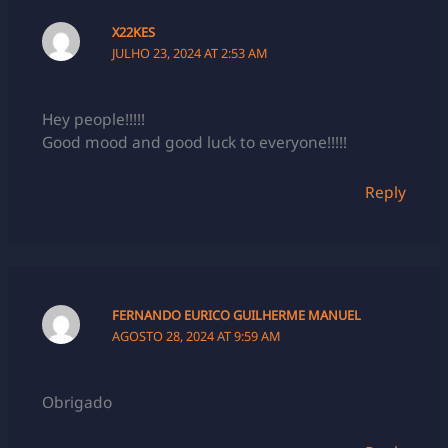
X22KES
JULHO 23, 2024 AT 2:53 AM
Hey people!!!!!
Good mood and good luck to everyone!!!!!
Reply
FERNANDO EURICO GUILHERME MANUEL
AGOSTO 28, 2024 AT 9:59 AM
Obrigado