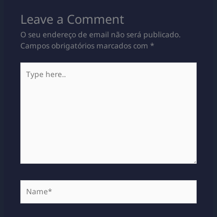
Leave a Comment
O seu endereço de email não será publicado.
Campos obrigatórios marcados com
*
Type
here..
Name*