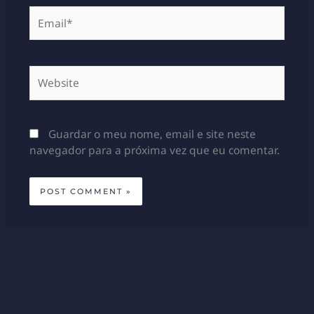
Email*
Website
Guardar o meu nome, email e site neste
navegador para a próxima vez que eu comentar.