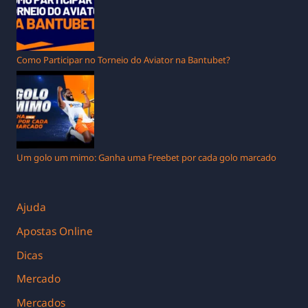
Como Participar no Torneio do Aviator na Bantubet?
Um golo um mimo: Ganha uma Freebet por cada golo marcado
Ajuda
Apostas Online
Dicas
Mercado
Mercados