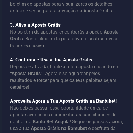
boletim de apostas para visualizares os detalhes
antes de seguir para a ativação da Aposta Grátis.
3. Ativa a Aposta Grátis
No boletim de apostas, encontrarás a opção
Aposta
Grátis
. Basta clicar nela para ativar e usufruir desse
bônus exclusivo.
4. Confirma e Usa a Tua Aposta Grátis
Depois de ativada, finaliza a tua aposta clicando em
“Aposta Grátis”
. Agora é só aguardar pelos
resultados e torcer para que os teus palpites sejam
certeiros!
Aproveita Agora a Tua Aposta Grátis na Bantubet!
Não deixes passar essa oportunidade única de
apostar sem riscos e aumentar as tuas chances de
ganhar na
Bantu Bet Angola
! Segue os passos acima,
usa a tua
Aposta Grátis na Bantubet
e desfruta da