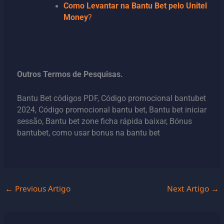
Como Levantar na Bantu Bet pelo Unitel
Money
?
Outros Termos de Pesquisas.
Bantu Bet códigos PDF, Código promocional bantubet
2024, Código promocional bantu bet, Bantu bet iniciar
sessão, Bantu bet zone ficha rápida baixar, Bónus
bantubet, como usar bonus na bantu bet
←
Previous Artigo
Next Artigo
→