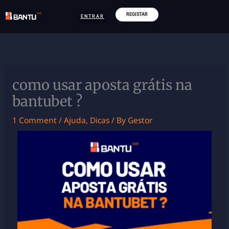
Skip
to
REGISTAR
ENTRAR
content
como usar aposta grátis na
bantubet ?
1 Comment
/
Ajuda
,
Dicas
/ By
Gestor