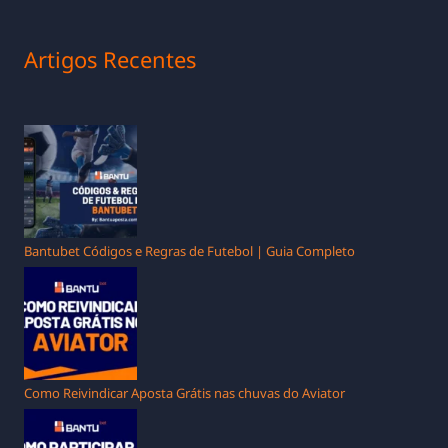
Artigos Recentes
Bantubet Códigos e Regras de Futebol | Guia Completo
Como Reivindicar Aposta Grátis nas chuvas do Aviator