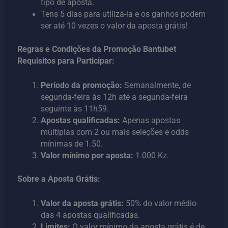
tipo de aposta.
Tens 5 dias para utilizá-la e os ganhos podem
ser até 10 vezes o valor da aposta grátis!
Regras e Condições da Promoção Bantubet
Requisitos para Participar:
Período da promoção:
Semanalmente, de
segunda-feira às 12h até a segunda-feira
seguinte às 11h59.
Apostas qualificadas:
Apenas apostas
múltiplas com 2 ou mais seleções e odds
mínimas de 1.50.
Valor mínimo por aposta:
1.000 Kz.
Sobre a Aposta Grátis:
Valor da aposta grátis:
50% do valor médio
das 4 apostas qualificadas.
Limites:
O valor mínimo da aposta grátis é de