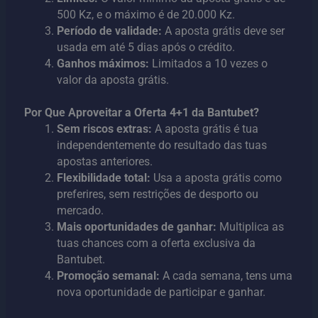
500 Kz, e o máximo é de 20.000 Kz.
Período de validade:
A aposta grátis deve ser
usada em até 5 dias após o crédito.
Ganhos máximos:
Limitados a 10 vezes o
valor da aposta grátis.
Por Que Aproveitar a Oferta 4+1 da Bantubet?
Sem riscos extras:
A aposta grátis é tua
independentemente do resultado das tuas
apostas anteriores.
Flexibilidade total:
Usa a aposta grátis como
preferires, sem restrições de desporto ou
mercado.
Mais oportunidades de ganhar:
Multiplica as
tuas chances com a oferta exclusiva da
Bantubet.
Promoção semanal:
A cada semana, tens uma
nova oportunidade de participar e ganhar.