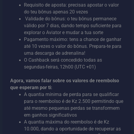
Requisito de aposta: precisas apostar o valor
do teu bônus apenas 20 vezes
Validade do bônus: o teu bônus permanece
válido por 7 dias, dando tempo suficiente para
explorar o Aviator e mudar a tua sorte
Pagamento máximo: tens a chance de ganhar
até 10 vezes o valor do bônus. Prepara-te para
uma descarga de adrenalina!
O Cashback será concedido todas as
segundas-feiras, 12h00 (UTC +01)
Agora, vamos falar sobre os valores de reembolso
que esperam por ti:
A quantia mínima de perda para se qualificar
para o reembolso é de Kz 2.500 permitindo que
até mesmo pequenas perdas se transformem
em ganhos significativos
A quantia máxima do reembolso é de Kz
10.000, dando a oportunidade de recuperar as