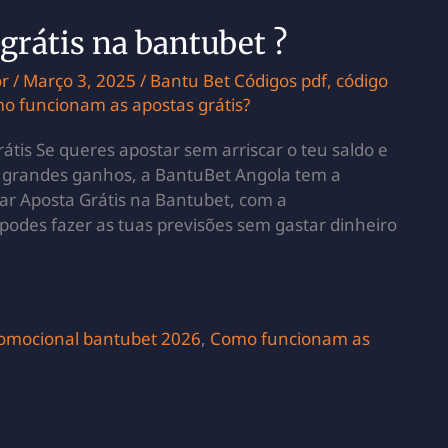
grátis na bantubet ?
or
/
Março 3, 2025
/
Bantu Bet Códigos pdf
,
código
o funcionam as apostas grátis?
tis Se queres apostar sem arriscar o teu saldo e
r grandes ganhos, a BantuBet Angola tem a
sar Aposta Grátis na Bantubet, com a
 podes fazer as tuas previsões sem gastar dinheiro
romocional bantubet 2026
,
Como funcionam as