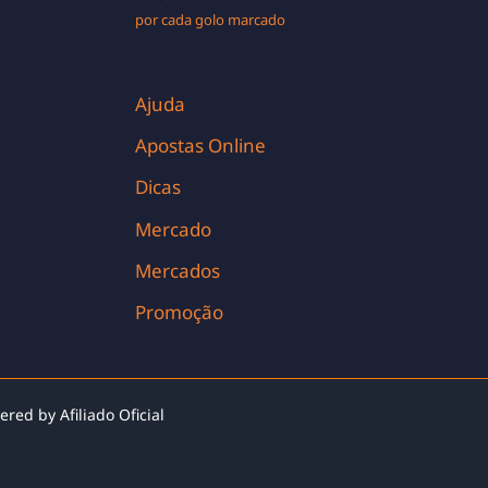
por cada golo marcado
Ajuda
Apostas Online
Dicas
Mercado
Mercados
Promoção
ed by Afiliado Oficial