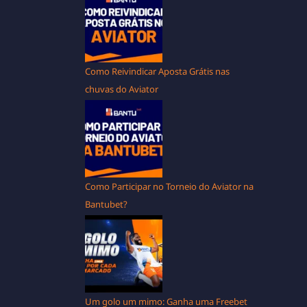
Como Reivindicar Aposta Grátis nas
chuvas do Aviator
Como Participar no Torneio do Aviator na
Bantubet?
Um golo um mimo: Ganha uma Freebet