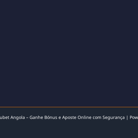
ubet Angola – Ganhe Bónus e Aposte Online com Segurança | Power