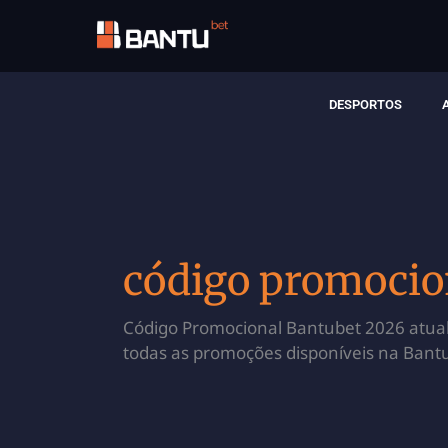
Skip
to
content
DESPORTOS
código promocio
Código Promocional Bantubet 2026 atuali
todas as promoções disponíveis na Bant