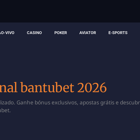
AO-VIVO
CASINO
POKER
AVIATOR
E-SPORTS
nal bantubet 2026
zado. Ganhe bónus exclusivos, apostas grátis e descub
ubet.