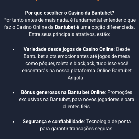
Por que escolher o Casino da Bantubet?
Por tanto antes de mais nada, é fundamental entender o que
faz o Casino Online da
Bantubet é
uma opção diferenciada.
Entre seus principais atrativos, estão:
Variedade desde jogos de Casino Online
: Desde
Bantu bet slots emocionantes até jogos de mesa
como pôquer, roleta e blackjack, tudo isso você
encontrarás na nossa plataforma Online Bantubet
Angola .
Bônus generosos na Bantu bet Online
: Promoções
exclusivas na Bantubet, para novos jogadores e para
clientes fiéis.
Segurança e confiabilidade
: Tecnologia de ponta
para garantir transações seguras.