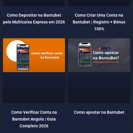
Como Depositar na Bantubet
Como Criar Uma Conta na
pelo Multicaixa Express em 2026
Bantubet | Registro + Bónus
100%
Como Verificar Conta na
Como apostar na Bantubet
Bantubet Angola | Guia
Completo 2026