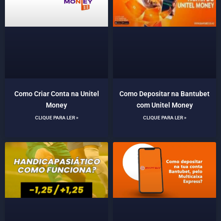
Como Criar Conta na Unitel
Como Depositar na Bantubet
Money
com Unitel Money
CLIQUE PARA LER »
CLIQUE PARA LER »