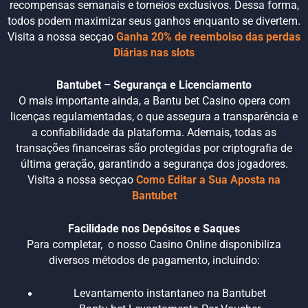
recompensas semanais e torneios exclusivos. Dessa forma,
todos podem maximizar seus ganhos enquanto se divertem.
Visita a nossa secçao
Ganha 20% de reembolso das perdas
Diárias nas slots
Bantubet – Segurança e Licenciamento
O mais importante ainda, a Bantu bet Casino opera com
licenças regulamentadas, o que assegura a transparência e
a confiabilidade da plataforma. Ademais, todas as
transações financeiras são protegidas por criptografia de
última geração, garantindo a segurança dos jogadores.
Visita a nossa secçao
Como Editar a Sua Aposta na
Bantubet
Facilidade nos Depósitos e Saques
Para completar, o nosso Casino Online disponibiliza
diversos métodos de pagamento, incluindo:
Levantamento instantaneo na Bantubet