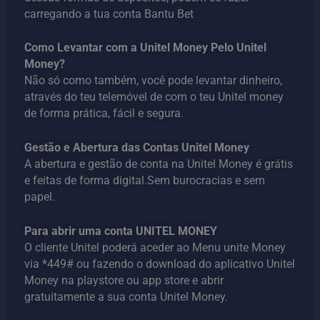
carregando a tua conta Bantu Bet
Como Levantar com a Unitel Money
Pelo Unitel
Money?
Não só como também, você pode levantar dinheiro,
através do teu telemóvel de com o teu Unitel money
de forma prática, fácil e segura.
Gestão e Abertura das Contas Unitel Money
A abertura e gestão de conta na Unitel Money é grátis
e feitas de forma digital.Sem burocracias e sem
papel.
Para abrir uma conta UNITEL MONEY
O cliente Unitel poderá aceder ao Menu unite Money
via *449# ou fazendo o download do aplicativo Unitel
Money na playstore ou app store e abrir
gratuitamente a sua conta Unitel Money.