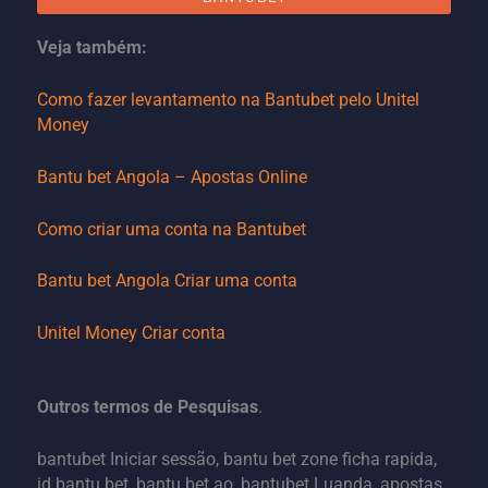
Veja também:
Como fazer levantamento na Bantubet pelo Unitel
Money
Bantu bet Angola – Apostas Online
Como criar uma conta na Bantubet
Bantu bet Angola Criar uma conta
Unitel Money Criar conta
Outros termos de Pesquisas
.
bantubet Iniciar sessão, bantu bet zone ficha rapida,
id bantu bet, bantu bet.ao, bantubet Luanda, apostas