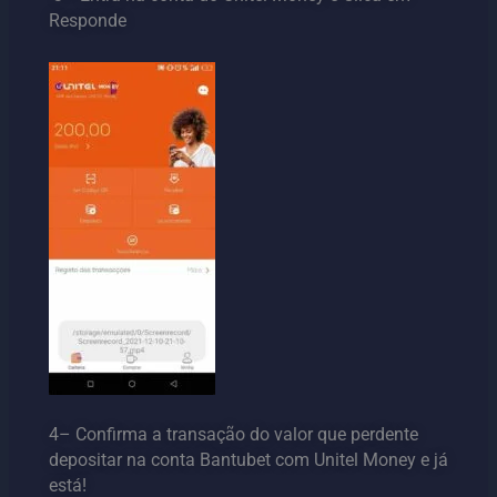
Responde
4– Confirma a transação do valor que perdente
depositar na conta Bantubet com Unitel Money e já
está!