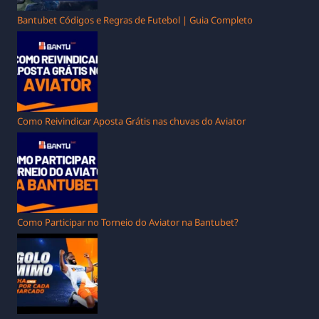
Bantubet Códigos e Regras de Futebol | Guia Completo
Como Reivindicar Aposta Grátis nas chuvas do Aviator
Como Participar no Torneio do Aviator na Bantubet?