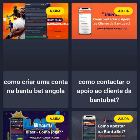
Página
Página
Página
Página
AJUDA
AJUDA
como criar uma conta
como contactar o
na bantu bet angola
apoio ao cliente da
bantubet?
AJUDA
AJUDA