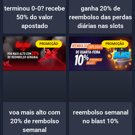
terminou 0-0? recebe
ganha 20% de
50% do valor
reembolso das perdas
apostado
diárias nas slots
PROMOÇÃO
PROMOÇÃO
voa mais alto com
reembolso semanal
20% de rembolso
no blast 10%
semanal