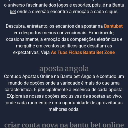
o universo fascinante dos jogos e esportes, pois, é na
Bantu
bet
onde a diversão encontra a emoção a cada clique.
Descubra, entretanto, os encantos de apostar na
Bantubet
em desportos menos convencionais. Ex
perimente,
ocasionalmente, a emoção das competições eletrônicas e
mergulhe em eventos políticos que desafiam as
expectativas. Veja
As Tuas Fichas Bantu Bet Zone
aposta angola
Contudo A
postas Online na Bantu bet Angola è contudo um
mundo de opções onde a variedade é mais do que uma
característica. É p
rincipalmente a essência de cada aposta.
EX
plore as nossas opções exclusivas de apostas ao vivo,
onde cada momento é uma oportunidade de aproveitar as
melhores odds.
criar conta nova na bantu bet online