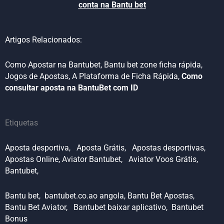
conta na Bantu bet
Artigos Relacionados:
Como Apostar na Bantubet,
Bantu bet zone ficha rápida
,
Jogos de Apostas
,
A Plataforma de Ficha Rápida
,
Como
consultar aposta na BantuBet com ID
Etiquetas
Aposta desportiva
,
Aposta Grátis
,
Apostas desportivas
,
Apostas Online
,
Aviator Bantubet
,
Aviator Voos Grátis
,
Bantubet
,
Bantu bet
,
bantubet.co.ao angola
,
Bantu Bet Apostas
,
Bantu Bet Aviator
,
Bantubet baixar aplicativo
,
Bantubet
Bonus