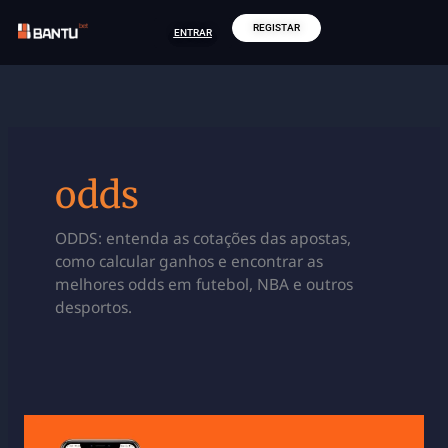
Skip
to
REGISTAR
ENTRAR
content
odds
ODDS: entenda as cotações das apostas,
como calcular ganhos e encontrar as
melhores odds em futebol, NBA e outros
desportos.
Odds: