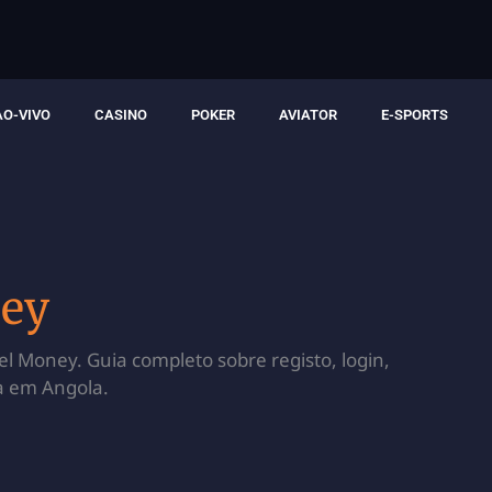
AO-VIVO
CASINO
POKER
AVIATOR
E-SPORTS
ney
el Money. Guia completo sobre registo, login,
a em Angola.