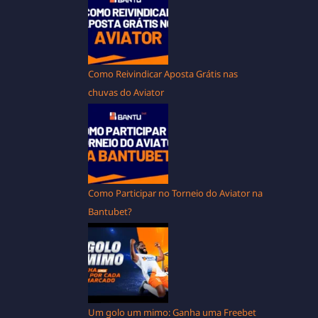
Como Reivindicar Aposta Grátis nas
chuvas do Aviator
Como Participar no Torneio do Aviator na
Bantubet?
Um golo um mimo: Ganha uma Freebet