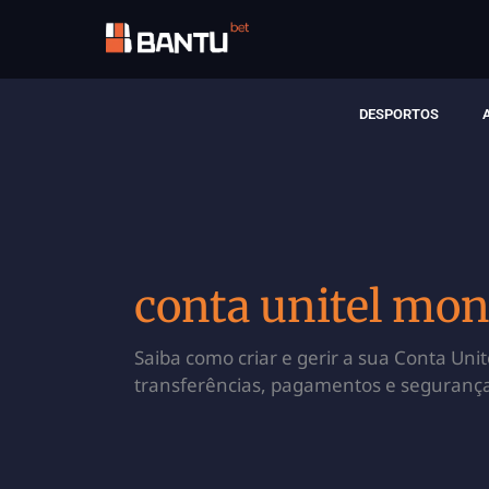
Skip
to
content
DESPORTOS
conta unitel mo
Saiba como criar e gerir a sua Conta Unit
transferências, pagamentos e seguranç