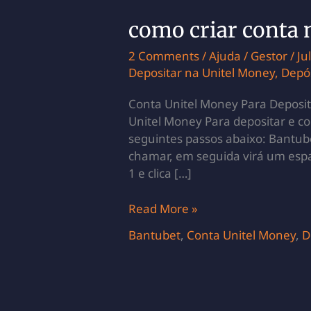
como criar conta 
2 Comments
/
Ajuda
/
Gestor
/
Ju
Depositar na Unitel Money
,
Depó
Conta Unitel Money Para Deposit
Unitel Money Para depositar e c
seguintes passos abaixo: Bantub
chamar, em seguida virá um espa
1 e clica […]
Read More »
Bantubet
,
Conta Unitel Money
,
D