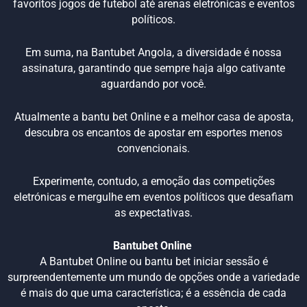
favoritos jogos de futebol até arenas eletrónicas e eventos
políticos.
Em suma, na Bantubet Angola, a diversidade é nossa
assinatura, garantindo que sempre haja algo cativante
aguardando por você.
Atualmente a bantu bet Online e a melhor casa de aposta,
descubra os encantos de apostar em esportes menos
convencionais.
Experimente, contudo, a emoção das competições
eletrónicas e mergulhe em eventos políticos que desafiam
as expectativas.
Bantubet Online
A Bantubet Online ou bantu bet iniciar sessão é
surpreendentemente um mundo de opções onde a variedade
é mais do que uma característica; é a essência de cada