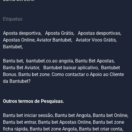
Etiquetas
Aposta desportiva
,
Aposta Grátis
,
Apostas desportivas
,
Apostas Online
,
Aviator Bantubet
,
Aviator Voos Grátis
,
Bantubet
,
Bantu bet
,
bantubet.co.ao angola
,
Bantu Bet Apostas
,
Bantu Bet Aviator
,
Bantubet baixar aplicativo
,
Bantubet
Bonus
,
Bantu bet zone
,
Como contactar o Apoio ao Cliente
da Bantubet?
Outros termos de Pesquisas.
Bantu bet iniciar sessão, Bantu bet Angola, Bantu bet Online,
Bantu bet entrar, Bantu bet Apostas Online, Bantu bet zone
ficha rápida, Bantu bet zone Angola, Bantu bet criar conta,